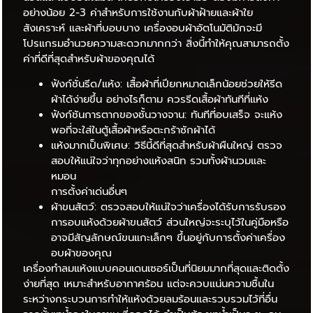
อย่างน้อย 2-3 ค่าสำหรับการใช้งานกับผ้าฝ้ายและผ้าใย
สังเคราะห์ และผ้าที่บอบบาง เครื่องอบผ้าอัตโนมัติมักจะมี
โปรแกรมอำนวยความสะดวกมากกว่า สิ่งนี้ทำให้คุณสามารถตั้ง
ค่าที่ดีที่สุดสำหรับผ้าของคุณได้
ฟังก์ชั่นรีด/แห้ง: เสื้อผ้าที่เปียกหมาดเล็กน้อยช่วยให้รีด
ผ้าได้ง่ายขึ้น อย่างไรก็ตาม ควรรีดเสื้อผ้าทันทีที่แห้ง
ฟังก์ชันการตากของชั้นวางจาน: ทันทีที่อบเสร็จ จะแห้ง
พอที่จะใส่ในตู้เสื้อผ้าหรือตะกร้าซักผ้าได้
แห้งมากเป็นพิเศษ: วิธีนี้ดีที่สุดสำหรับผ้าผืนใหญ่ ตรวจ
สอบให้แน่ใจว่าทุกอย่างแห้งสนิท รวมทั้งผ้านวมและ
หมอน
การตั้งค่าเด่นอื่นๆ
ผ้าขนสัตว์: ตรวจสอบให้แน่ใจว่าเครื่องได้รับการรับรอง
การอบแห้งด้วยผ้าขนสัตว์ ส่วนใหญ่จะระบุไว้ในคู่มือหรือ
อาจมีสัญลักษณ์ขนแกะเล็กๆ ขึ้นอยู่กับการตั้งค่าเครื่อง
อบผ้าของคุณ
เครื่องทำลมแห้งแบบคอนเดนเซอร์เป็นที่นิยมมากที่สุดและติดตั้ง
ง่ายที่สุด เหมาะสำหรับอากาศร้อน แต่จะควบแน่นความชื้นใน
ระหว่างกระบวนการทำให้แห้งด้วยลมร้อนและรวบรวมไว้ที่อื่น