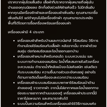
ปราศจากฝุ่นโดยสิ้นเชิง เสื้อผ้าที่ปราศจากฝุ่นหมายถึงฝุ่นใน
บ้านของคุณน้อยลง อีกทั้งยังช่วยให้ผ้าแห้งเร็ว ไม่มีกลิ่นอับ
หากคุณมีเครื่องซักผ้าและเครื่องอบผ้าเพิ่มเติม คุณสามารถซื้อ
เพิ่มเติมได้ แต่ถ้าคุณไม่มีเครื่องซักผ้า คุณสามารถประหยัด
พื้นที่ได้โดยการซื้อเครื่องพร้อมเครื่องอบผ้า
เครื่องอบผ้ามี 4 ประเภท
เครื่องอบผ้าสำหรับบ้านและทาวน์เฮาส์ วิธีลมร้อน วิธีการ
ทำงานโดยใช้ลมร้อนกับเสื้อผ้า หลังจากนั้น ตากผ้าด้วย
ลมอุ่น ต่อท่อลมร้อนและไอน้ำออกนอกบ้าน
เครื่องอบผ้าเหมาะสำหรับคอนโด ระบบควบแน่น และ
ระบบการทำงานของลมร้อน ไอน้ำที่สะสมภายในตัวเครื่อง
จะควบแน่น ถ้าราดน้ำทีหลังแป้งจะไม่แห้งสนิท เช่นเดียว
กับระบบลมร้อน ความชื้นบางส่วนจะยังคงอยู่ อย่างไร
ก็ตามการติดตั้งเครื่องจะสะดวกกว่าระบบลมร้อน
เครื่องอบผ้าระบบลมร้อนแบบพกพาใช้ลมร้อนเป่าด้าน
ล่างของตู้ ราวตากผ้า จากนั้นไล่อากาศและไอน้ำออกทาง
ช่องระบายอากาศด้านบนของตู้ เครื่องอบผ้าประเภทนี้มี
ราคาไม่แพงมาก และสามารถพับได้
ระบบปั๊มความร้อนสำหรับเครื่องอบผ้าใช้วิธีการอบแห้ง