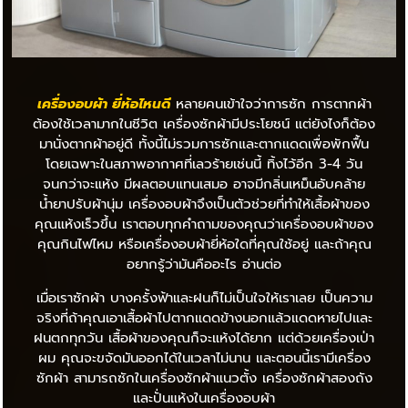
เครื่องอบผ้า ยี่ห้อไหนดี
หลายคนเข้าใจว่าการซัก การตากผ้า
ต้องใช้เวลามากในชีวิต เครื่องซักผ้ามีประโยชน์ แต่ยังไงก็ต้อง
มานั่งตากผ้าอยู่ดี ทั้งนี้ไม่รวมการซักและตากแดดเพื่อพักฟื้น
โดยเฉพาะในสภาพอากาศที่เลวร้ายเช่นนี้ ทิ้งไว้อีก 3-4 วัน
จนกว่าจะแห้ง มีผลตอบแทนเสมอ อาจมีกลิ่นเหม็นอับคล้าย
น้ำยาปรับผ้านุ่ม เครื่องอบผ้าจึงเป็นตัวช่วยที่ทำให้เสื้อผ้าของ
คุณแห้งเร็วขึ้น เราตอบทุกคำถามของคุณว่าเครื่องอบผ้าของ
คุณกินไฟไหม หรือเครื่องอบผ้ายี่ห้อใดที่คุณใช้อยู่ และถ้าคุณ
อยากรู้ว่ามันคืออะไร อ่านต่อ
เมื่อเราซักผ้า บางครั้งฟ้าและฝนก็ไม่เป็นใจให้เราเลย เป็นความ
จริงที่ถ้าคุณเอาเสื้อผ้าไปตากแดดข้างนอกแล้วแดดหายไปและ
ฝนตกทุกวัน เสื้อผ้าของคุณก็จะแห้งได้ยาก แต่ด้วยเครื่องเป่า
ผม คุณจะขจัดมันออกได้ในเวลาไม่นาน และตอนนี้เรามีเครื่อง
ซักผ้า สามารถซักในเครื่องซักผ้าแนวตั้ง เครื่องซักผ้าสองถัง
และปั่นแห้งในเครื่องอบผ้า