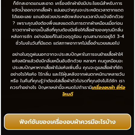
ก็ซักสะอาดแถมสะอาด เครื่องซักผ้ายังมีประโยชน์สำหรับการ
ขจัดน้ำออกจากเสื้อผ้า แน่นอนว่าคุณจะประหยัดเวลาตากแดด
ได้เยอะเลย แถมยังช่วยประหยัดพลังงานเวลาบีบแป้งอีกด้วย
? เพราะคุณยังต้องพึ่งแสงแดดในการตากผ้าเหมือนเมื่อก่อน
ราวตากผ้าอาจเป็นสิ่งที่คุณต้องมีเพื่อให้เสื้อผ้าของคุณมีกลิ่น
หลังการซัก อย่างน้อยก็ในช่วงฤดูร้อน คุณสามารถอยู่ได้ 3-4
ชั่วโมงในวันที่มีแดด แต่สภาพอากาศไม่เอื้ออำนวยเสมอไป
อย่างในฤดูฝนนอกจากจะประสบปัญหาในการขนย้ายเสื้อผ้าให้
แห้งสนิทแล้วยังมีกลิ่นเหม็นอับอีกด้วย หลายๆ คนดูเหมือนจะ
ประสบปัญหาหากเสื้อผ้าไม่แห้งเพิ่มขึ้น คุณจะดูแลเสื้อผ้าที่ซัก
อย่างไรให้แห้ง ไร้กลิ่น และไร้ฝุ่นหลังจากฝนตกหนักมาหลายวัน
หรือ ในคืนที่คุณรู้ว่าต้องใส่เสื้อผ้าตัวโปรดที่คุณยังไม่ได้ซัก เรา
ควรทำอย่างไร ปัญหาเหล่านี้จะหมดไปถ้าเรามี
เครื่องอบผ้า ยี่ห้อ
ไหน
ดี
ฟังก์ชันของเครื่องอบผ้าควรมีอะไรบ้าง