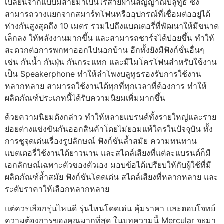
เปลี่ยนจากแบบมีสายมาเป็นไร้สายผ่านสัญญาณบลูทูธ ซึ่ง
สามารถวางแยกจากสมาร์ทโฟนหรืออุปกรณ์ที่เชื่อมต่ออยู่ได้
ห่างกันสูงสุดถึง 10 เมตร รวมไปถึงแบตเตอรี่ที่พัฒนาให้มีขนาด
เล็กลง ให้พลังงานมากขึ้น และสามารถชาร์จได้บ่อยขึ้น ทำให้
สะดวกต่อการพกพาออกไปนอกบ้าน อีกทั้งยังมีฟังก์ชั่นอื่นๆ
เช่น กันน้ำ กันฝุ่น กันกระแทก และมีไมโครโฟนสำหรับใช้งาน
เป็น Speakerphone ทำให้ลำโพงบลูทูธรองรับการใช้งาน
หลากหลาย สามารถใช้งานได้ทุกที่ทุกเวลาที่ต้องการ ทำให้
ผลิตภัณฑ์ประเภทนี้ได้รับความนิยมเพิ่มมากขึ้น
ด้วยความนิยมดังกล่าว ทำให้หลายแบรนด์ทั้งรายใหญ่และราย
ย่อยต่างแข่งขันกันออกสินค้าโดยไม่ยอมแพ้ใครในปัจจุบัน ทั้ง
การชูจุดเด่นเรื่องรูปลักษณ์ ฟังก์ชันล้ำสมัย ความทนทาน
แบตเตอรี่ใช้งานได้ยาวนาน และสไตล์เสียงที่แต่ละแบรนด์ก็มี
เอกลักษณ์เฉพาะตัวของตัวเอง มอบข้อได้เปรียบให้กับผู้ใช้ที่มี
ผลิตภัณฑ์ล้ำสมัย ฟังก์ชันโดดเด่น สไตล์เสียงที่หลากหลาย และ
ระดับราคาให้เลือกหลากหลาย
แต่ควรเลือกรุ่นไหนดี รุ่นไหนโดดเด่น คุ้มราคา และตอบโจทย์
ความต้องการของคุณมากที่สุด ในบทความนี้ Mercular จะมา